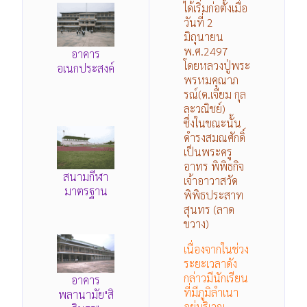
ได้เริ่มก่อตั้งเมื่อ
วันที่ 2
มิถุนายน
พ.ศ.2497
อาคาร
โดยหลวงปู่พระ
อเนกประสงค์
พรหมคุณาภ
รณ์(ด.เจียม กุล
ละวณิชย์)
ซึ่งในขณะนั้น
ดำรงสมณศักดิ์
เป็นพระครู
อาทร พิพิธกิจ
สนามกีฬา
เจ้าอาวาสวัด
มาตรฐาน
พิพิธประสาท
สุนทร (ลาด
ขวาง)
เนื่องจากในช่วง
ระยะเวลาดัง
กล่าวมีนักเรียน
อาคาร
ที่มีภูมิลำเนา
พลานามัย"สิ
อยู่บริเวณ