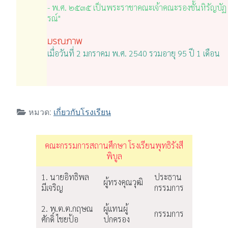
- พ.ศ. ๒๕๓๕ เป็นพระราชาคณะเจ้าคณะรองชั้นหิรัญบัฏ
รณ์"
มรณภาพ
เมื่อวันที่ 2 มกราคม พ.ศ. 2540 รวมอายุ 95 ปี 1 เดือน
หมวด:
เกี่ยวกับโรงเรียน
คณะกรรมการสถานศึกษา โรงเรียนพุทธิรังสี
พิบูล
1. นายอิทธิพล
ประธาน
ผู้ทรงคุณวุฒิ
มีเจริญ
กรรมการ
2. พ.ต.ต.กฤษณ
ผู้แทนผู้
กรรมการ
ศักดิ์ ไชยป้อ
ปกครอง