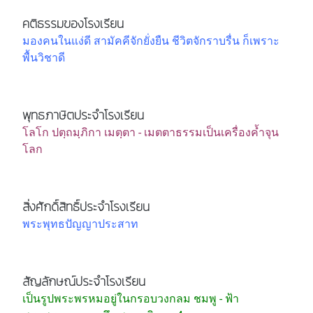
คติธรรมของโรงเรียน
มองคนในแง่ดี สามัคคีจักยั่งยืน ชีวิตจักราบรื่น ก็เพราะ
พื้นวิชาดี
พุทธภาษิตประจำโรงเรียน
โลโก ปตฺถมฺภิกา เมตฺตา - เมตตาธรรมเป็นเครื่องค้ำจุน
โลก
สิ่งศักดิ์สิทธิ์ประจำโรงเรียน
พระพุทธปัญญาประสาท
สัญลักษณ์ประจำโรงเรียน
เป็นรูปพระพรหมอยู่ในกรอบวงกลม ชมพู - ฟ้า