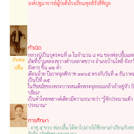
องค์ปฐมาจารย์ผู้ก่อตั้งโรงเรียนพุทธิรังสีพิบูล
กำเนิด
หลวงปู่เป็นบุตรคนที่ ๓ ในจำนวน ๘ คน ของพ่อปลื้มแล
กับพ่อ
เกิดที่บ้านคลองขวางตำบลลาดขวาง อำเภอบ้านโพธิ์ จังหวัด
อังคาร ขึ้น ๑๒ ค่ำ
ปลื้ม
เดือนอ้าย ปีเถาะจุลศักราช ๑๒๖๕ ตรงกับวันที่ ๑ ธันว
เป็นปีที่ ๓๕
ในรัชสมัยของพระบาทสมเด็จพระจุลจอมเกล้าเจ้าอยู่หัว บิดา
"เจียม"
เป็นคำไทยพยางค์เดียวมีความหมายว่า "รู้จักประมาณ
ประมาณ"
การศึกษา
- อายุ ๕ ขวบ พ่อปลื้ม ได้พาไปฝากให้ศึกษาเล่าเรียนกับพ
วัดตึก (วัดชัยชนะสงคราม)