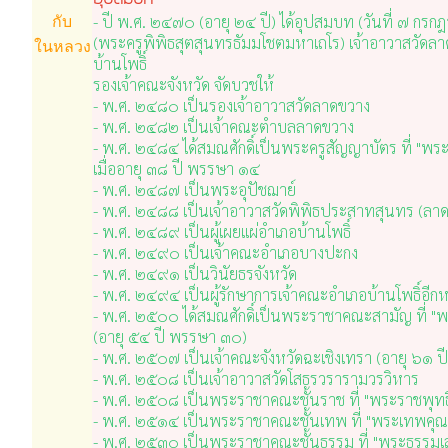
- ปี พ.ศ. ๒๔๗๐ (อายุ ๒๔ ปี) ได้อุปสมบท (วันที่ ๗ กรก
กับ
(พระครูพิพิธสุตสุนทรธัมมโชตมหาเถโร) เจ้าอาวาสวัดล
ในหลวง
บ้านโพธิ์
รองเจ้าคณะจังหวัด จัดบวชให้
- พ.ศ. ๒๔๘๐ เป็นรองเจ้าอาวาสวัดลาดขวาง
- พ.ศ. ๒๔๘๒ เป็นเจ้าคณะตำบลลาดขวาง
- พ.ศ. ๒๔๘๔ ได้สมณศักดิ์เป็นพระครูสัญญาบัตร ที่ "พระ
เมื่ออายุ ๓๘ ปี พรรษา ๑๔
- พ.ศ. ๒๔๘๗ เป็นพระอุปัชฌาย์
- พ.ศ. ๒๔๘๘ เป็นเจ้าอาวาสวัดพิพิธประสาทสุนทร (ลา
- พ.ศ. ๒๔๘๙ เป็นผู้เผยแผ่อำเภอบ้านโพธิ์
- พ.ศ. ๒๔๙๐ เป็นเจ้าคณะอำเภอบางปะกง
- พ.ศ. ๒๔๙๑ เป็นวินัยธรจังหวัด
- พ.ศ. ๒๔๙๔ เป็นผู้รักษาการเจ้าคณะอำเภอบ้านโพธิ์อีกห
- พ.ศ. ๒๕๐๐ ได้สมณศักดิ์เป็นพระราชาคณะสามัญ ที่ "พร
(อายุ ๕๔ ปี พรรษา ๓๐)
- พ.ศ. ๒๕๐๗ เป็นเจ้าคณะจังหวัดฉะเชิงเทรา (อายุ ๖๑ 
- พ.ศ. ๒๕๐๘ เป็นเจ้าอาวาสวัดโสธรวรารามวรวิหาร
- พ.ศ. ๒๕๐๘ เป็นพระราชาคณะชั้นราช ที่ "พระราชพุทธิ
- พ.ศ. ๒๕๑๔ เป็นพระราชาคณะชั้นเทพ ที่ "พระเทพคุ
- พ.ศ. ๒๕๓๐ เป็นพระราชาคณะชั้นธรรม ที่ "พระธรรมเ