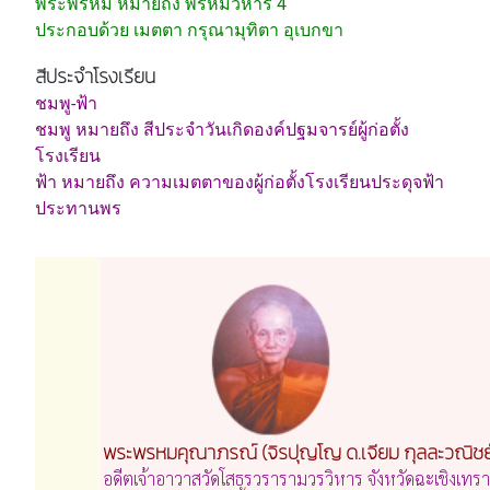
พระพรหม หมายถึง พรหมวิหาร 4
ประกอบด้วย เมตตา กรุณามุทิตา อุเบกขา
สีประจำโรงเรียน
ชมพู-ฟ้า
ชมพู หมายถึง สีประจำวันเกิดองค์ปฐมจารย์ผู้ก่อตั้ง
โรงเรียน
ฟ้า หมายถึง ความเมตตาของผู้ก่อตั้งโรงเรียนประดุจฟ้า
ประทานพร
พระพรหมคุณาภรณ์ (จิรปุญโญ ด.เจียม กุลละวณิชย
อดีตเจ้าอาวาสวัดโสธรวรารามวรวิหาร จังหวัดฉะเชิงเทรา