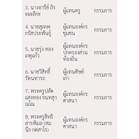
3. นางอารีย์ ถิร
ผู้แทนครู
กรรมการ
ะผะลิกะ
4. นายสุเทพ
ผู้แทนองค์กร
กรรมการ
กรัสประพันธุ์
ชุมชน
ผู้แทนองค์กร
5. นายรุ่ง ทอง
ปกครองส่วน
กรรมการ
เกตุแก้ว
ท้องถิ่น
6. นายวิสิทธิ์
ผู้แทนศิษย์
กรรมการ
รัตนทารถ
เก่า
7. พระครูปลัด
ผู้แทนองค์กร
แสงทอง จนฺทสุว
กรรมการ
ศาสนา
ณฺโณ
8. พระครูสิทธิ
ผู้แทนองค์กร
สารพิมล (สม
กรรมการ
ศาสนา
นึก กตสาโร)