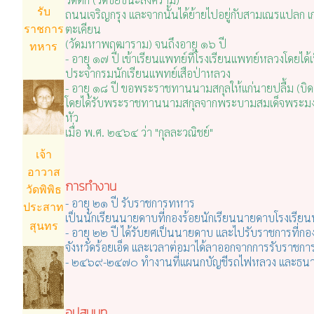
รับ
ถนนเจริญกรุง และจากนั้นได้ย้ายไปอยู่กับสามเณรแปลก เก
ตะเคียน
ราชการ
(วัดมหาพฤฒาราม) จนถึงอายุ ๑๖ ปี
ทหาร
- อายุ ๑๗ ปี เข้าเรียนแพทย์ที่โรงเรียนแพทย์หลวงโดยได้
ประจำกรมนักเรียนแพทย์เสือป่าหลวง
- อายุ ๑๘ ปี ขอพระราชทานนามสกุลให้แก่นายปลื้ม (บิด
โดยได้รับพระราชทานนามสกุลจากพระบามสมเด็จพระมงกุฏเกล
หัว
เมื่อ พ.ศ. ๒๔๖๔ ว่า "กุลละวณิชย์"
เจ้า
อาวาส
การทำงาน
วัดพิพิธ
- อายุ ๒๑ ปี รับราชการทหาร
ประสาท
เป็นนักเรียนนายดาบที่กองร้อยนักเรียนนายดาบโรงเรียน
สุนทร
- อายุ ๒๒ ปี ได้รับยศเป็นนายดาบ และไปรับราชการที่
จังหวัดร้อยเอ็ด และเวลาต่อมาได้ลาออกจากการรับราชก
- ๒๔๖๙-๒๔๗๐ ทำงานที่แผนกบัญชีรถไฟหลวง และธนา
อุปสมบท