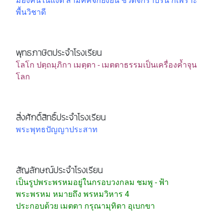
มองคนในแง่ดี สามัคคีจักยั่งยืน ชีวิตจักราบรื่น ก็เพราะ
พื้นวิชาดี
พุทธภาษิตประจำโรงเรียน
โลโก ปตฺถมฺภิกา เมตฺตา - เมตตาธรรมเป็นเครื่องค้ำจุน
โลก
สิ่งศักดิ์สิทธิ์ประจำโรงเรียน
พระพุทธปัญญาประสาท
สัญลักษณ์ประจำโรงเรียน
เป็นรูปพระพรหมอยู่ในกรอบวงกลม ชมพู - ฟ้า
พระพรหม หมายถึง พรหมวิหาร 4
ประกอบด้วย เมตตา กรุณามุทิตา อุเบกขา