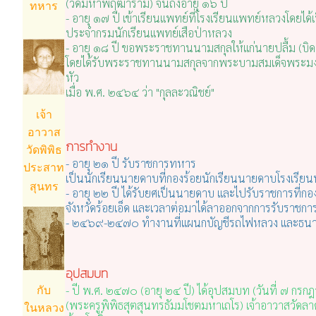
(วัดมหาพฤฒาราม) จนถึงอายุ ๑๖ ปี
ทหาร
- อายุ ๑๗ ปี เข้าเรียนแพทย์ที่โรงเรียนแพทย์หลวงโดยได้
ประจำกรมนักเรียนแพทย์เสือป่าหลวง
- อายุ ๑๘ ปี ขอพระราชทานนามสกุลให้แก่นายปลื้ม (บิด
โดยได้รับพระราชทานนามสกุลจากพระบามสมเด็จพระมงกุฏเกล
หัว
เมื่อ พ.ศ. ๒๔๖๔ ว่า "กุลละวณิชย์"
เจ้า
อาวาส
การทำงาน
วัดพิพิธ
- อายุ ๒๑ ปี รับราชการทหาร
ประสาท
เป็นนักเรียนนายดาบที่กองร้อยนักเรียนนายดาบโรงเรียน
สุนทร
- อายุ ๒๒ ปี ได้รับยศเป็นนายดาบ และไปรับราชการที่
จังหวัดร้อยเอ็ด และเวลาต่อมาได้ลาออกจากการรับราชก
- ๒๔๖๙-๒๔๗๐ ทำงานที่แผนกบัญชีรถไฟหลวง และธนา
อุปสมบท
- ปี พ.ศ. ๒๔๗๐ (อายุ ๒๔ ปี) ได้อุปสมบท (วันที่ ๗ กรก
กับ
(พระครูพิพิธสุตสุนทรธัมมโชตมหาเถโร) เจ้าอาวาสวัดล
ในหลวง