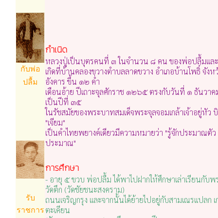
กำเนิด
หลวงปู่เป็นบุตรคนที่ ๓ ในจำนวน ๘ คน ของพ่อปลื้มแล
กับพ่อ
เกิดที่บ้านคลองขวางตำบลลาดขวาง อำเภอบ้านโพธิ์ จังหวัด
อังคาร ขึ้น ๑๒ ค่ำ
ปลื้ม
เดือนอ้าย ปีเถาะจุลศักราช ๑๒๖๕ ตรงกับวันที่ ๑ ธันว
เป็นปีที่ ๓๕
ในรัชสมัยของพระบาทสมเด็จพระจุลจอมเกล้าเจ้าอยู่หัว บิดา
"เจียม"
เป็นคำไทยพยางค์เดียวมีความหมายว่า "รู้จักประมาณ
ประมาณ"
การศึกษา
- อายุ ๕ ขวบ พ่อปลื้ม ได้พาไปฝากให้ศึกษาเล่าเรียนกับพ
วัดตึก (วัดชัยชนะสงคราม)
รับ
ถนนเจริญกรุง และจากนั้นได้ย้ายไปอยู่กับสามเณรแปลก เก
ตะเคียน
ราชการ