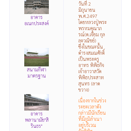
วันที่ 2
มิถุนายน
พ.ศ.2497
อาคาร
โดยหลวงปู่พระ
อเนกประสงค์
พรหมคุณาภ
รณ์(ด.เจียม กุล
ละวณิชย์)
ซึ่งในขณะนั้น
ดำรงสมณศักดิ์
เป็นพระครู
อาทร พิพิธกิจ
สนามกีฬา
เจ้าอาวาสวัด
มาตรฐาน
พิพิธประสาท
สุนทร (ลาด
ขวาง)
เนื่องจากในช่วง
ระยะเวลาดัง
กล่าวมีนักเรียน
อาคาร
ที่มีภูมิลำเนา
พลานามัย"สิ
อยู่บริเวณ
รินธร"