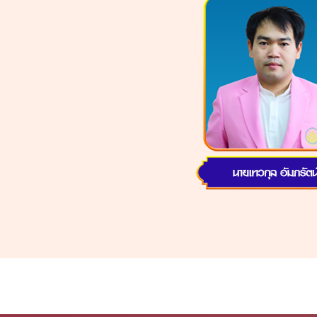
น้า: กลุ่มสาระคณิตศาสตร์